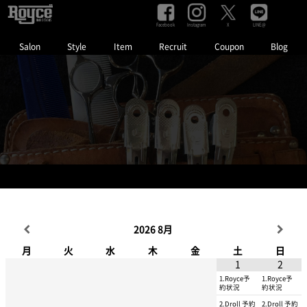
Facebook
Instagram
LINE@
X
Salon
Style
Item
Recruit
Coupon
Blog
Schedule
2026
8月
月
火
水
木
金
土
日
1
2
1.Royce予
1.Royce予
約状況
約状況
2.Droll 予約
2.Droll 予約