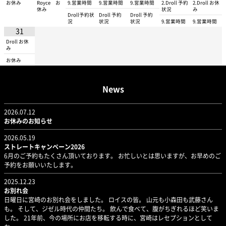
お休み
Royce お
9.営業時間
9.営業時間
9.営業時間
2.Droll 予約
2.Droll お休
休み
状況
み
Droll予約状
Droll 予約
Droll 予約
況
状況
状況
9.営業時間
9.営業時間
31
Droll お休
み
お休み
News
2026.07.12
お休みのお知らせ
2026.05.19
ストレートキャンペーン2026
6月のご予約もたくさん頂いております。 お忙しいとは思いますが、お早めのご
予約をお願いいたします。
2025.12.23
お別れ会
日曜日に宮崎のお別れ会をしました。 ロイスの皆。 山元も小森田も武藤さん
も。 そして、ジゼル時代の仲間たち。 飲んで食べて、腹がちぎれるほど笑いま
した。 21年前、今の場所にお店を移転する時に、宮崎はレセプションとして