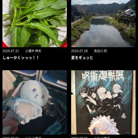
2026.07.31
小瀬木 伸夫
2026.07.28
長谷川 将
しゅーかくッっっ！！
夏をギュッと