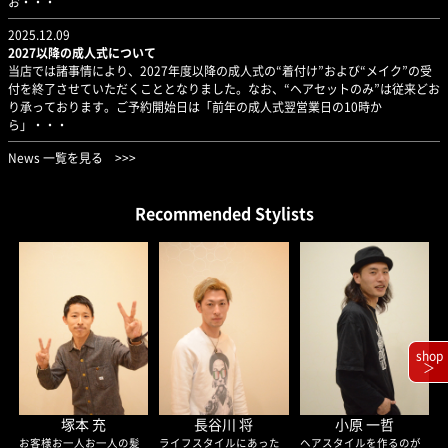
お・・・
2025.12.09
2027以降の成人式について
当店では諸事情により、2027年度以降の成人式の“着付け”および“メイク”の受
付を終了させていただくこととなりました。なお、“ヘアセットのみ”は従来どお
り承っております。ご予約開始日は「前年の成人式翌営業日の10時か
ら」・・・
News 一覧を見る
Recommended Stylists
shop
＞
塚本 充
長谷川 将
小原 一哲
お客様お一人お一人の髪
ライフスタイルにあった
ヘアスタイルを作るのが