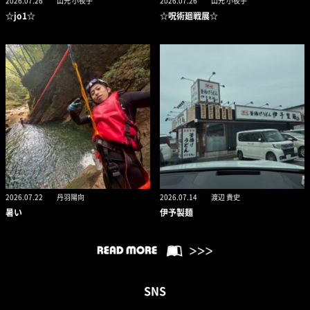
2026.07.26
山元 小夜子
2026.07.26
山元 小夜子
☆jo1☆
☆呪術廻戦展☆
2026.07.22
丹羽陽向
2026.07.14
渡辺 貴史
暑い
伊予製麺
SNS