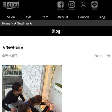
Facebook
Instagram
LINE@
X
Salon
Style
Item
Recruit
Coupon
Blog
Home
> ★NewHair★
Blog
★NewHair★
山元 小夜子
2014.11.29