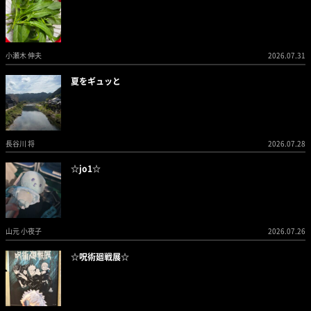
小瀬木 伸夫
2026.07.31
夏をギュッと
長谷川 将
2026.07.28
☆jo1☆
山元 小夜子
2026.07.26
☆呪術廻戦展☆