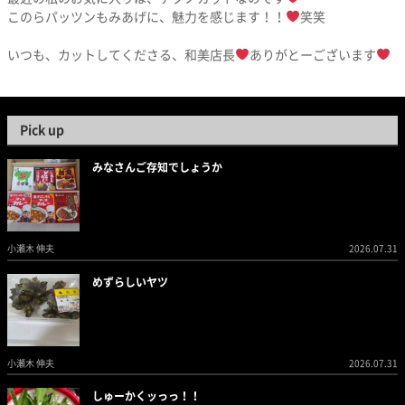
このらパッツンもみあげに、魅力を感じます！！
笑笑
いつも、カットしてくださる、和美店長
ありがとーございます
Pick up
みなさんご存知でしょうか
小瀬木 伸夫
2026.07.31
めずらしいヤツ
小瀬木 伸夫
2026.07.31
しゅーかくッっっ！！