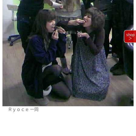
shop
＞
Ｒｙｏｃｅ 一同