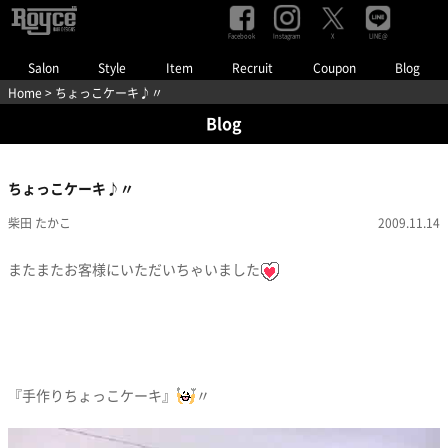
Facebook
Instagram
LINE@
X
Salon
Style
Item
Recruit
Coupon
Blog
Home
> ちょっこケーキ♪〃
Blog
ちょっこケーキ♪〃
柴田 たかこ
2009.11.14
またまたお客様にいただいちゃいました
『手作りちょっこケーキ』
〃