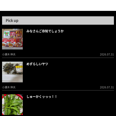
Pick up
みなさんご存知でしょうか
小瀬木 伸夫
2026.07.31
めずらしいヤツ
小瀬木 伸夫
2026.07.31
しゅーかくッっっ！！