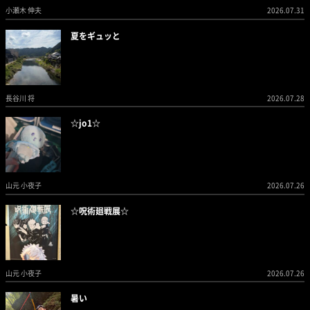
小瀬木 伸夫
2026.07.31
夏をギュッと
長谷川 将
2026.07.28
☆jo1☆
山元 小夜子
2026.07.26
☆呪術廻戦展☆
山元 小夜子
2026.07.26
暑い