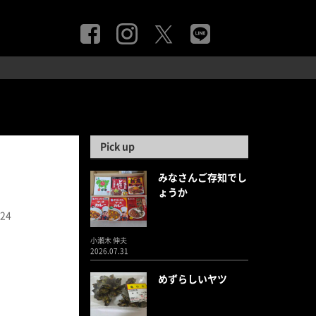
Pick up
みなさんご存知でし
ょうか
.24
小瀬木 伸夫
2026.07.31
めずらしいヤツ