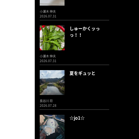
小瀬木 伸夫
2026.07.31
しゅーかくッっ
っ！！
小瀬木 伸夫
2026.07.31
夏をギュッと
長谷川 将
2026.07.28
☆jo1☆