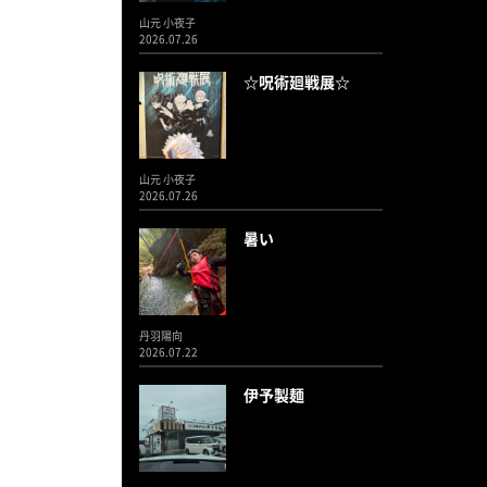
山元 小夜子
2026.07.26
☆呪術廻戦展☆
山元 小夜子
2026.07.26
暑い
丹羽陽向
2026.07.22
伊予製麺