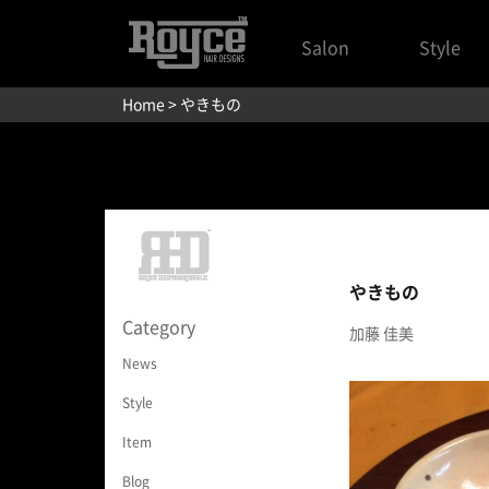
Salon
Style
Home
> やきもの
やきもの
Category
加藤 佳美
News
Style
Item
Blog