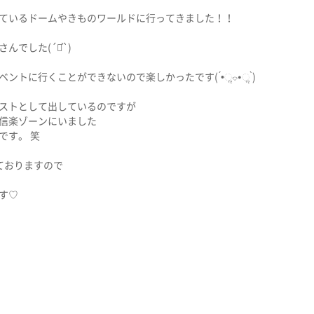
ているドームやきものワールドに行ってきました！！
でした(´◡͐`)
ントに行くことができないので楽しかったです( ́•ૢ⌔•ૢ ̀)
ストとして出しているのですが
信楽ゾーンにいました
です。 笑
ておりますので
す♡