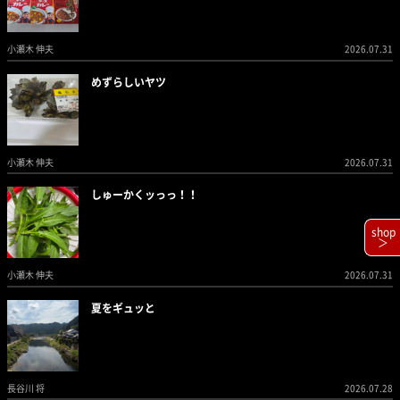
小瀬木 伸夫
2026.07.31
めずらしいヤツ
小瀬木 伸夫
2026.07.31
しゅーかくッっっ！！
shop
＞
小瀬木 伸夫
2026.07.31
夏をギュッと
長谷川 将
2026.07.28