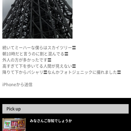
続いてミーハーな僕らはスカイツリー〓
朝10時だと言うのに割と混んでる〓
外人の方が多かったです〓
高すぎて下を歩いてる人間が見えない〓
降りて下からパシャリ〓なんかフォトジェニックに撮れました〓
iPhoneから送信
Pick up
みなさんご存知でしょうか