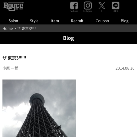
Facebook
Instagram
LINE@
X
Salon
Style
Item
Recruit
Coupon
Blog
Home
> ザ 東京3‼︎‼︎‼︎
Blog
ザ 東京3‼︎‼︎‼︎
小原 一哲
2014.06.30