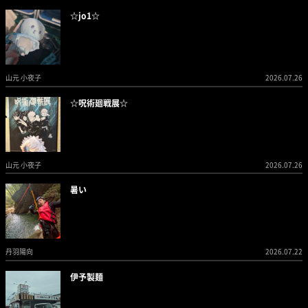
☆jo1☆
山元 小夜子
2026.07.26
☆呪術廻戦展☆
山元 小夜子
2026.07.26
暑い
丹羽陽向
2026.07.22
伊予製麺