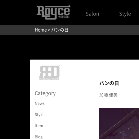
Salon
Style
Home
> パンの日
パンの日
Category
加藤 佳美
News
Style
Item
Blog