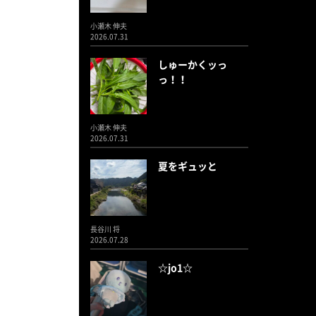
小瀬木 伸夫
2026.07.31
しゅーかくッっ
っ！！
小瀬木 伸夫
2026.07.31
夏をギュッと
長谷川 将
2026.07.28
☆jo1☆