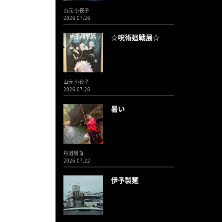
山元 小夜子
2026.07.26
☆呪術廻戦展☆
山元 小夜子
2026.07.26
暑い
丹羽陽向
2026.07.22
伊予製麺