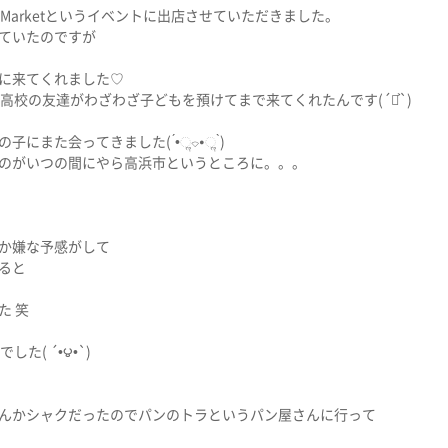
peMarketというイベントに出店させていただきました。
ていたのですが
に来てくれました♡
高校の友達がわざわざ子どもを預けてまで来てくれたんです(´◡͐`)
にまた会ってきました( ́•ૢ⌔•ૢ ̀)
のがいつの間にやら高浜市というところに。。。
か嫌な予感がして
ると
た 笑
た( ´•౪•`)
んかシャクだったのでパンのトラというパン屋さんに行って