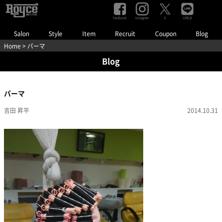
Facebook
Instagram
LINE@
X
Salon
Style
Item
Recruit
Coupon
Blog
Home
> パーマ
Blog
パーマ
吉田 昇平
2014.10.31