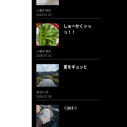
小瀬木 伸夫
2026.07.31
しゅーかくッっ
っ！！
小瀬木 伸夫
2026.07.31
夏をギュッと
長谷川 将
2026.07.28
☆jo1☆