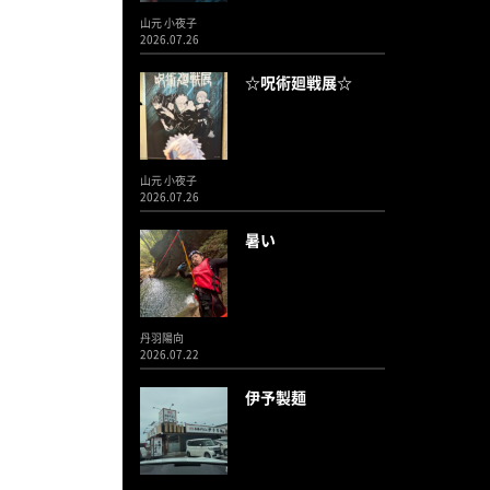
山元 小夜子
2026.07.26
☆呪術廻戦展☆
山元 小夜子
2026.07.26
暑い
丹羽陽向
2026.07.22
伊予製麺