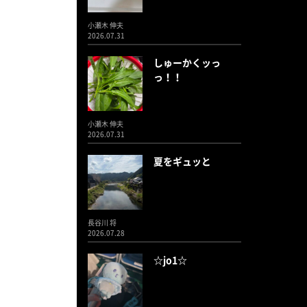
小瀬木 伸夫
2026.07.31
しゅーかくッっ
っ！！
小瀬木 伸夫
2026.07.31
夏をギュッと
長谷川 将
2026.07.28
☆jo1☆