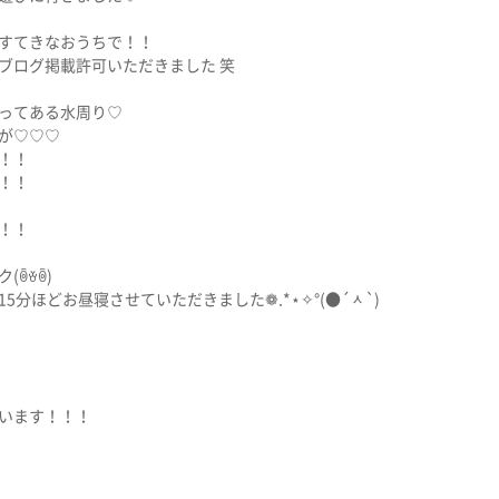
すてきなおうちで！！
ブログ掲載許可いただきました 笑
ってある水周り♡
が♡♡♡
！！
！！
！！
(ꉺꈊꉺ)
5分ほどお昼寝させていただきました❁.*⋆✧°(●´ᆺ`)
います！！！