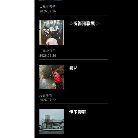
山元 小夜子
2026.07.26
☆呪術廻戦展☆
山元 小夜子
2026.07.26
暑い
丹羽陽向
2026.07.22
伊予製麺