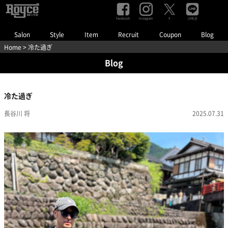
Facebook
Instagram
LINE@
X
Salon
Style
Item
Recruit
Coupon
Blog
Home
> 冷た過ぎ
Blog
冷た過ぎ
長谷川 将
2025.07.31