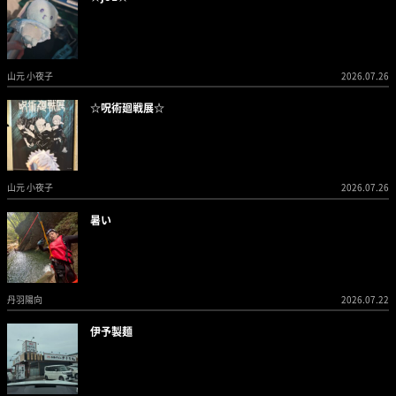
山元 小夜子
2026.07.26
☆呪術廻戦展☆
山元 小夜子
2026.07.26
暑い
丹羽陽向
2026.07.22
伊予製麺