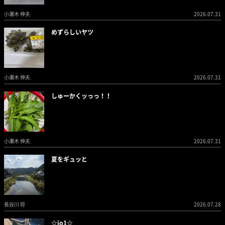
小瀬木 伸夫
2026.07.31
めずらしいヤツ
小瀬木 伸夫
2026.07.31
しゅーかくッっっ！！
小瀬木 伸夫
2026.07.31
夏をギュッと
長谷川 将
2026.07.28
☆jo1☆