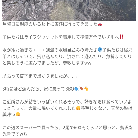
月曜日に親戚のいる郡上に遊びに行ってきました
子供たちはライフジャケットを着用して準備万全でいざ川へ
水が冷た過ぎる・・・銭湯の水風呂並みの冷たさ
子供たちは従兄
弟とはしゃいで、飛び込んだり、流されて遊んだり、魚捕まえたり
と楽しそうに遊んでましたが、尊敬しますww
頑張って首下まで浸かりましたが、、、
3時間ほど遊んだら、家に戻ってBBQ
ご近所さんが鮎をいっぱいくれるそうで、好きなだけ食べていいよ
っと言って、大量に焼いてくれました
養殖じゃない、天然の鮎は
美味い
この辺のスーパーで買ったら、2尾で600円くらいと思うと、贅沢な
光景ですwち