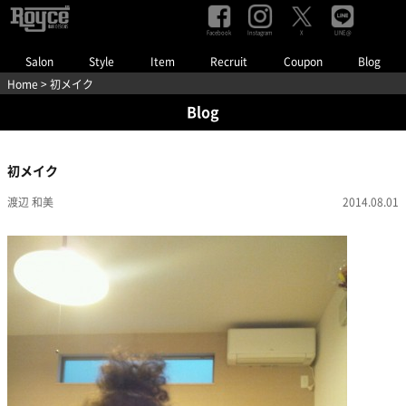
Facebook
Instagram
LINE@
X
Salon
Style
Item
Recruit
Coupon
Blog
Home
> 初メイク
Blog
初メイク
渡辺 和美
2014.08.01