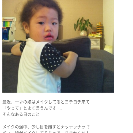
最近、一才の娘はメイクしてるとヨチヨチ来て
「やって」とよく言うんです…。
そんなある日のこと
メイクの途中、少し目を離すとナッナッナッ ？