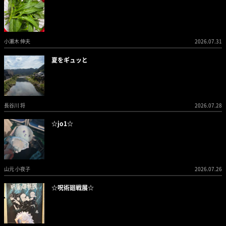
小瀬木 伸夫
2026.07.31
夏をギュッと
長谷川 将
2026.07.28
☆jo1☆
山元 小夜子
2026.07.26
☆呪術廻戦展☆