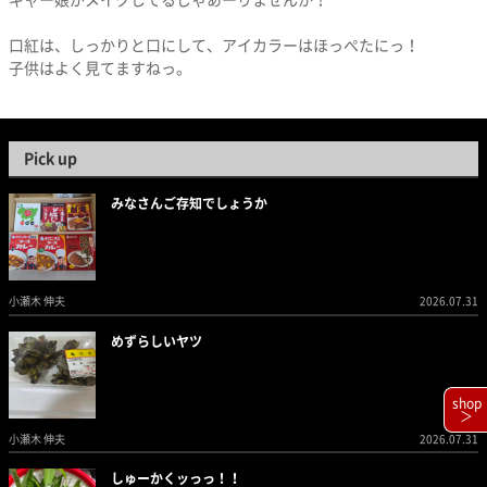
ギャー娘がメイクしてるじゃあーりませんか！
口紅は、しっかりと口にして、アイカラーはほっぺたにっ！
子供はよく見てますねっ。
Pick up
みなさんご存知でしょうか
小瀬木 伸夫
2026.07.31
めずらしいヤツ
shop
＞
小瀬木 伸夫
2026.07.31
しゅーかくッっっ！！