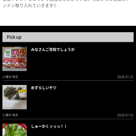
ンドン取り入れていきます!!
Pick up
みなさんご存知でしょうか
小瀬木 伸夫
2026.07.31
めずらしいヤツ
小瀬木 伸夫
2026.07.31
しゅーかくッっっ！！