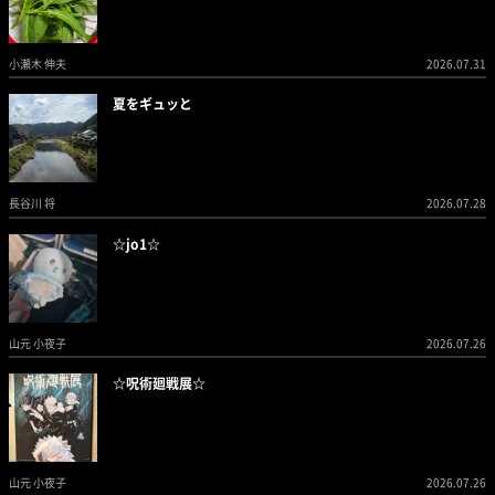
小瀬木 伸夫
2026.07.31
夏をギュッと
長谷川 将
2026.07.28
☆jo1☆
山元 小夜子
2026.07.26
☆呪術廻戦展☆
山元 小夜子
2026.07.26