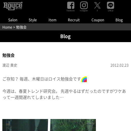
Facebook
Instagram
LINE@
X
Salon
Style
Item
Recruit
Coupon
Blog
Home
> 勉強会
Blog
勉強会
渡辺 貴史
2012.02.23
ご存知？ 毎週、木曜日はロイス勉強会です
今週は、春夏トレンド研究会。 先週やるはずだったのですがワケあ
って一週間遅れてしまいました…