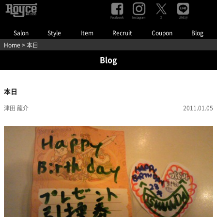
Facebook
Instagram
LINE@
X
Salon
Style
Item
Recruit
Coupon
Blog
Home
> 本日
Blog
本日
津田 龍介
2011.01.05