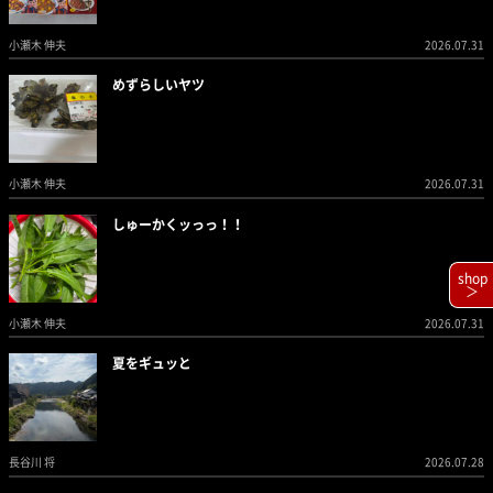
小瀬木 伸夫
2026.07.31
めずらしいヤツ
小瀬木 伸夫
2026.07.31
しゅーかくッっっ！！
shop
＞
小瀬木 伸夫
2026.07.31
夏をギュッと
長谷川 将
2026.07.28