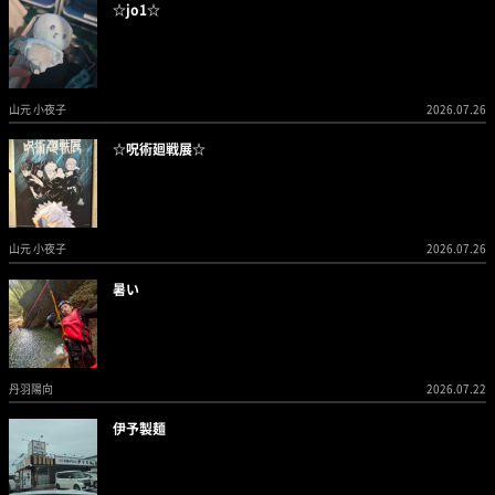
☆jo1☆
山元 小夜子
2026.07.26
☆呪術廻戦展☆
山元 小夜子
2026.07.26
暑い
丹羽陽向
2026.07.22
伊予製麺