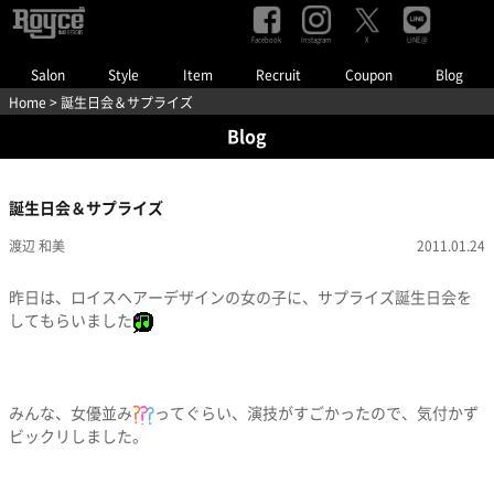
Facebook
Instagram
LINE@
X
Salon
Style
Item
Recruit
Coupon
Blog
Home
> 誕生日会＆サプライズ
Blog
誕生日会＆サプライズ
渡辺 和美
2011.01.24
昨日は、ロイスヘアーデザインの女の子に、サプライズ誕生日会を
してもらいました
みんな、女優並み
ってぐらい、演技がすごかったので、気付かず
ビックリしました。