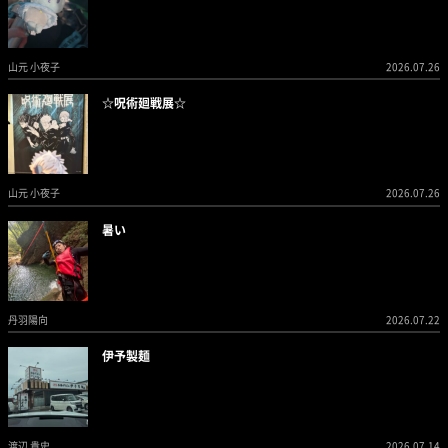
山元 小夜子
2026.07.26
☆呪術廻戦展☆
山元 小夜子
2026.07.26
暑い
丹羽陽向
2026.07.22
伊予製麺
渡辺 貴史
2026.07.14