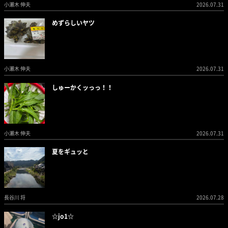
小瀬木 伸夫
2026.07.31
めずらしいヤツ
小瀬木 伸夫
2026.07.31
しゅーかくッっっ！！
小瀬木 伸夫
2026.07.31
夏をギュッと
長谷川 将
2026.07.28
☆jo1☆