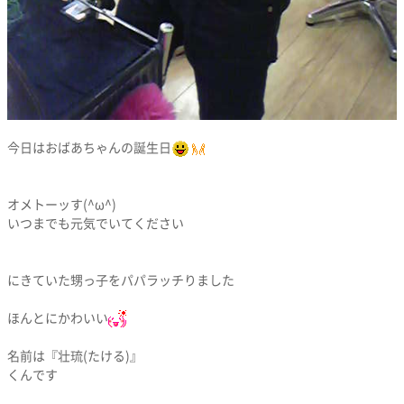
今日はおばあちゃんの誕生日
オメトーッす(^ω^)
いつまでも元気でいてください
にきていた甥っ子をパパラッチりました
ほんとにかわいい
名前は『壮琉(たける)』
くんです