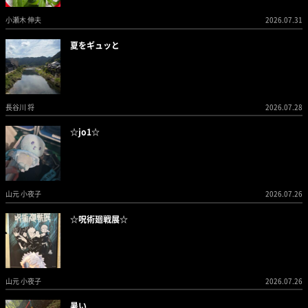
小瀬木 伸夫
2026.07.31
夏をギュッと
長谷川 将
2026.07.28
☆jo1☆
山元 小夜子
2026.07.26
☆呪術廻戦展☆
山元 小夜子
2026.07.26
暑い