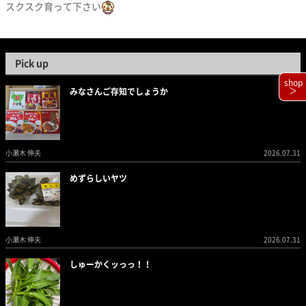
スクスク育って下さい
Pick up
shop
＞
みなさんご存知でしょうか
小瀬木 伸夫
2026.07.31
めずらしいヤツ
小瀬木 伸夫
2026.07.31
しゅーかくッっっ！！