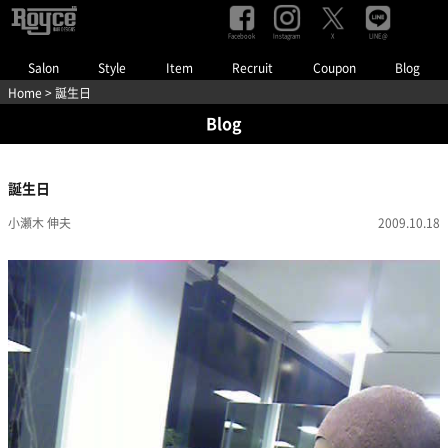
Facebook
Instagram
LINE@
X
Salon
Style
Item
Recruit
Coupon
Blog
Home
> 誕生日
Blog
誕生日
小瀬木 伸夫
2009.10.18