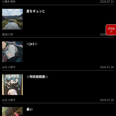
小瀬木 伸夫
2026.07.31
夏をギュッと
shop
＞
長谷川 将
2026.07.28
☆jo1☆
山元 小夜子
2026.07.26
☆呪術廻戦展☆
山元 小夜子
2026.07.26
暑い