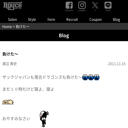
Facebook
Instagram
LINE@
X
Salon
Style
Item
Recruit
Coupon
Blog
Home
> 負けた〜
Blog
負けた〜
渡辺 貴史
2011.11.15
ザックジャパンも落合ドラゴンズも負けた〜
まだ１０時だけど寝よ、寝よ
おやすみなさい