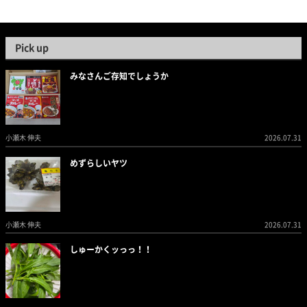
Pick up
みなさんご存知でしょうか
小瀬木 伸夫
2026.07.31
めずらしいヤツ
小瀬木 伸夫
2026.07.31
しゅーかくッっっ！！