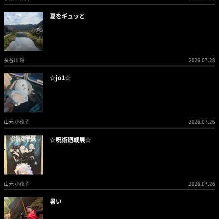
夏をギュッと
長谷川 将
2026.07.28
☆jo1☆
山元 小夜子
2026.07.26
☆呪術廻戦展☆
山元 小夜子
2026.07.26
暑い