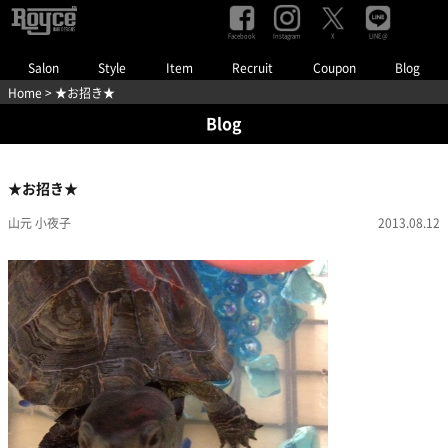
Facebook
Instagram
LINE@
X
Salon
Style
Item
Recruit
Coupon
Blog
Home
> ★お招き★
Blog
★お招き★
山元 小夜子
2013.08.12