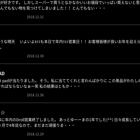
が好きです。 しかしスーパーで買うとなかなかいいお値段でいっぱい買えないと思っ
んでもない物を見つけてしまいました！！ とんでもない・・・
2018.12.31
うな晴天 いよいよﾛｲｽも本日で年内ﾗｽﾄ営業日！！ お客様皆様が良いお年を迎え
。
2018.12.30
AD
apist padが当たりました。 そう。私に当ててくれと言わんばかりに この景品が
ければならないなぁー笑 私の結果はともか・・・
2018.12.30
、☆
無事に年内のDroll営業終了しました。 あっとゆーーまの1年でした(^^) 日々成
来年２月で4年目なので、まだまだ頑張りま・・・
2018.12.29