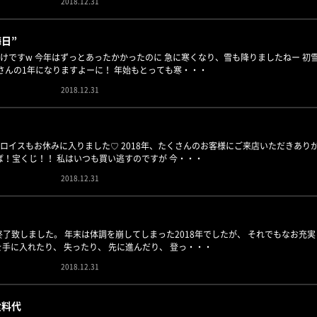
2018.12.31
日”
けですw 今年はずっとあったかかったのに 急に寒くなり、雪も降りましたねー 初雪❤
さんの1年になりますよーに！ 年始もとっても寒・・・
2018.12.31
！！ ロイスもお休みに入りました♡ 2018年、たくさんのお客様にご来店いただきあ
えば！宝くじ！！ 私はいつも買い逃すのですが 今・・・
2018.12.31
が終了致しました。 年末は体調を崩してしまった2018年でしたが、 それでもなお
を手に入れたり、 失ったり、 先に進んだり、 登っ・・・
2018.12.31
食料代