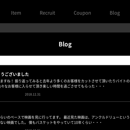
Item
Recruit
Coupon
Blog
Blog
とうございました
ますね！ 振り返ってみると去年より多くのお客様をカットさせて頂いたりバイト
色々なお客様に入らせて頂き楽しい時間を過ごさせてもらった・・・
2018.12.31
らいのペースで映画を見に行ってます。 最近見た映画は、アンクルドリューとい
ない映画でした。 僕もバスケットをやっていて10年くらい・・・