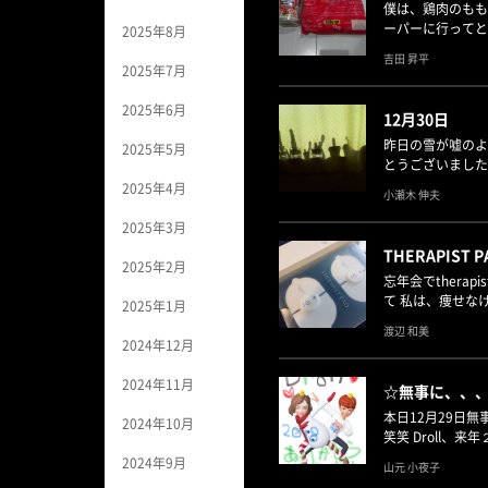
僕は、鶏肉のもも
ーパーに行ってと
2025年8月
吉田 昇平
2025年7月
2025年6月
12月30日
昨日の雪が嘘のよ
2025年5月
とうございました
2025年4月
小瀬木 伸夫
2025年3月
THERAPIST P
2025年2月
忘年会でther
て 私は、痩せな
2025年1月
渡辺 和美
2024年12月
2024年11月
☆無事に、、
本日12月29日
2024年10月
笑笑 Droll、
2024年9月
山元 小夜子