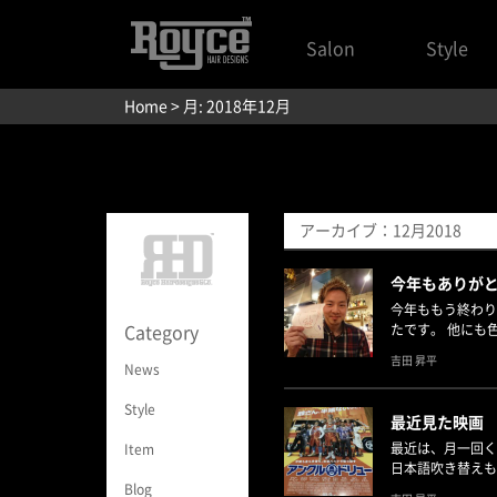
Salon
Style
Home
> 月:
2018年12月
アーカイブ：12月2018
今年もありが
今年ももう終わり
たです。 他にも
Category
吉田 昇平
News
Style
最近見た映画
最近は、月一回く
Item
日本語吹き替えも
Blog