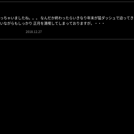
っちゃいましたね。。。 なんだか終わったらいきなり年末が猛ダッシュで迫ってき
いながらもしっかり 正月を満喫してしまっておりますが。・・・
2018.12.27