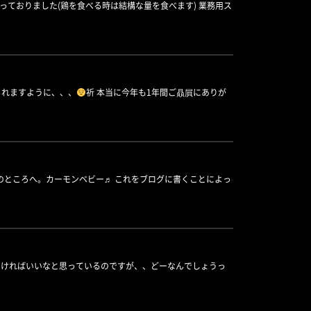
ておりました(鶏を食べる時は結構な量を食べます) 業務用ス
られますように、、、
祈 本当に今年も1年間ご贔屓にありが
わたしのところへ。カーモンベビー♬ これをブログに書くことによっ
長していければいいなと思っているのですが、、どーなんでしょうっ