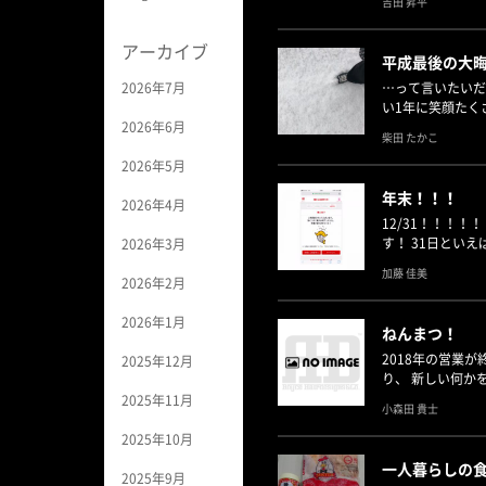
吉田 昇平
アーカイブ
平成最後の大晦
2026年7月
…って言いたいだ
い1年に笑顔たく
2026年6月
柴田 たかこ
2026年5月
年末！！！
2026年4月
12/31！！！
す！ 31日とい
2026年3月
加藤 佳美
2026年2月
2026年1月
ねんまつ！
2018年の営業
2025年12月
り、 新しい何か
2025年11月
小森田 貴士
2025年10月
一人暮らしの
2025年9月