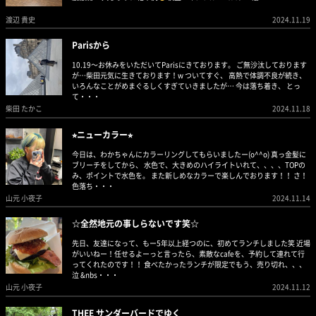
渡辺 貴史
2024.11.19
Parisから
10.19〜お休みをいただいてParisにきております。 ご無沙汰しております
が…柴田元気に生きております！w ついてすぐ、 高熱で体調不良が続き、
いろんなことがめまぐるしくすぎていきましたが… 今は落ち着き、 とっ
て・・・
柴田 たかこ
2024.11.18
⭐︎ニューカラー⭐︎
今日は、わかちゃんにカラーリングしてもらいましたー(o^^o) 真っ金髪に
ブリーチをしてから、 水色で、大きめのハイライトいれて、、、、TOPの
み、ポイントで水色を。 また新しめなカラーで楽しんでおります！！ さ！
色落ち・・・
山元 小夜子
2024.11.14
☆全然地元の事しらないです笑☆
先日、友達になって、もー5年以上経つのに、初めてランチしました笑 近場
がいいねー！任せるよーっと言ったら、素敵なcafeを、予約して連れて行
ってくれたのです！！ 食べたかったランチが限定でもう、売り切れ、、、
泣 &nbs・・・
山元 小夜子
2024.11.12
THEE サンダーバードでゆく