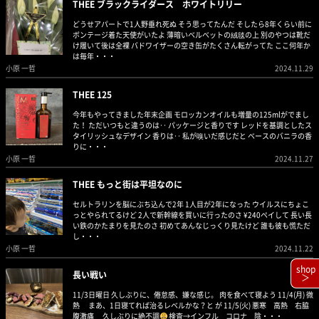
THEE ブラックライダース ホワイトリリー
どうせアパートで1人野垂れ死ぬ そう思ってたんだ そしたら8年くらい前に
ボンテージ着た天使がいたよ 薄暗いベルベットの絨毯の上 別のやつは靴だ
け履いて後は全裸 バドワイザーの空き缶がたくさん転がってた ここ何年か
は毎年・・・
小原 一哲
2024.11.29
THEE 125
今年もやってきました年末企画 モロッカンオイルも増量の125mlがでまし
た！ ただいつもと違うのは‥ パッケージと香りです レッドを基調としたス
タイリッシュなデザイン 香りは‥ 私が嗅いだ感じだと ベースのバニラの香
りに・・・
小原 一哲
2024.11.27
THEE もっと街は平坦なのに
セルトラリンを脳にぶち込んで2年 1人目が2年になった ウイルスにちょこ
っとやられてるけど 2人で新幹線を買いに行ったのさ ¥240ペイして 長い長
い鉄のかたまりを見たのさ 初めてあんなじっくり見たけど 誰も彼も慌ただ
し・・・
小原 一哲
2024.11.22
shop
長い戦い
＞
11/3日曜日 久しぶりに、倦怠感、嫌な感じ。 肉を食べて寝よう 11/4(月) 微
熱 まあ、1日寝てれば治るレベルかな？と が 11/5(火) 悪寒 高熱 右脇
腹激痛 久しぶりに絶不調
検査→インフル コロナ 陰・・・