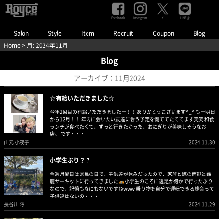
Facebook
Instagram
LINE@
X
Salon
Style
Item
Recruit
Coupon
Blog
Home
> 月:
2024年11月
Blog
アーカイブ：11月2024
☆有給いただきました☆
今年2回目の有給いただきましたー！！ ありがとうございます^_^ もー明日
から12月！！ 年内に会いたい友達に会う予定を慌ててたててます笑笑 和食
ランチが食べたくて、ずっと行きたかった、おにぎりが美味しそうなお
店。 です・・・
山元 小夜子
2024.11.30
小学生ぶり？？
今週月曜日は県民の日で、子供達が休みだったので、家族と嫁の両親と鈴
鹿サーキットに行ってきました
小学生のころに遠足か何かで行ったぶり
なので、記憶もなにもないですねwww 乗り物を自分で運転できる機会って
子供達はないの・・・
長谷川 将
2024.11.29