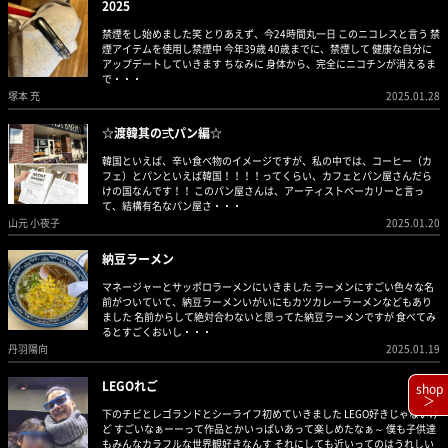
2025
禁煙をし始めました笑 とりあえず、今24時間丸一日 このニコレスと言う 禁
煙アイテムを使用し禁煙中 今年39歳 40歳までに、禁煙して 健康な自分に
アップデートしていきます ちなみに 身体から、完全にニコチンが消えるま
で・・・
塚本 充
2025.01.28
☆渡韓其の弍パン編☆
韓国といえば、辛い食べ物のイメージですが、私の中では、コーヒー（カ
フェ）とパンといえば韓国！！！！ってくらい、カフェとパン屋さんだら
けの国なんです！！ このパン屋さんは、アーティストベーカリーと言っ
て、結構有名なパン屋さ・・・
山元 小夜子
2025.01.20
納豆ラーメン
マネージャーとサッポロラーメンにいきました ラーメンにすごい色々な名
前がついていて、納豆ラーメンいがいにもカツカレーラーメンなどもあり
ました 名前からして絶対合わないと思ってた納豆ラーメンですが 食べてみ
るとすごくおいし・・・
丹羽陽向
2025.01.19
LEGOれご
shop
＞
下のチビとレゴランドとシーライフ初めていきました LEGO好きじゃないけ
ど すごいなぁーーって作品とかいっぱいあって楽しめたなぁ～ 僕も子供達
もみんなカラフルな世界観好きなんす それにしても近いってのはうれしい