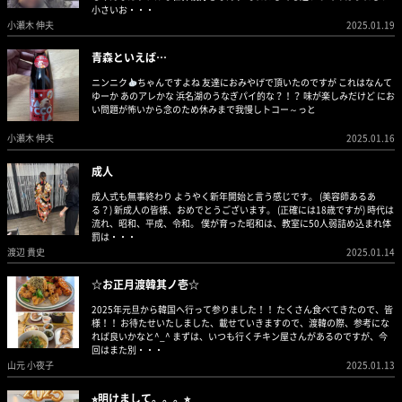
小さいお・・・
小瀬木 伸夫
2025.01.19
青森といえば…
ニンニク
ちゃんですよね 友達におみやげで頂いたのですが これはなんて
ゆーか あのアレかな 浜名湖のうなぎパイ的な？！？ 味が楽しみだけど にお
い問題が怖いから念のため休みまで我慢しトコー～っと
小瀬木 伸夫
2025.01.16
成人
成人式も無事終わり ようやく新年開始と言う感じです。 (美容師あるあ
る？) 新成人の皆様、おめでとうございます。 (正確には18歳ですが) 時代は
流れ、昭和、平成、令和。 僕が育った昭和は、教室に50人弱詰め込まれ体
罰は・・・
渡辺 貴史
2025.01.14
☆お正月渡韓其ノ壱☆
2025年元旦から韓国へ行って参りました！！ たくさん食べてきたので、皆
様！！ お待たせいたしました、載せていきますので、渡韓の際、参考にな
れば良いかなと^_^ まずは、いつも行くチキン屋さんがあるのですが、今
回はまた別・・・
山元 小夜子
2025.01.13
⭐︎明けまして。。。⭐︎