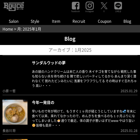
Facebook
Instagram
LINE@
X
Salon
Style
Item
Recruit
Coupon
Blog
Home
> 月:
2025年1月
Blog
アーカイブ：1月2025
サンダルウッドの夢
あの娘のハンドクリームは未亡人の香り 木イチゴを育てながら 戦死した事
も知らない夫を待ち続ける 隣で悲しいパーティしてるから あんまり深く潜
れなくて 割れたビンみたいに 浅瀬をフワフワしてる その時はすぐ忘れちゃ
う 高い・・・
小原 一哲
2025.01.29
今年一発目の
早いもので年が明けて、もうすぐ１ヶ月が経とうとしていますね
年末に
食べて以来、来れてなかったので、めんきちを食べるのも１ヶ月ぶりにな
ってしまいました
通りで最近、体の調子が悪いはずだwww やはり旨い
皆様も是非・・・
長谷川 将
2025.01.28