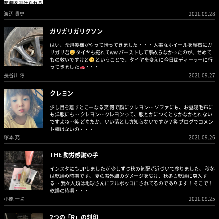
渡辺 貴史
2021.09.28
ガリガリガリクソン
はい、先週奥様がやって帰ってきました・・・ 大事なホイールを縁石にガ
リガリ君
タイヤも捲れてww バーストして事故らなかったのが、せめて
もの救いですけど
ということで、タイヤを変えに今日はディーラーに行
ってきました
・・・
長谷川 将
2021.09.27
クレヨン
少し目を離すとこーなる笑 何で顔にクレヨン… ソファにも、お昼寝毛布に
も洋服にも… クレヨン…クレヨンって、服とかにつくとなかなかとれない
ですよね…笑 どなたか、いい落とし方知らないですか？笑 ブログでコメン
ト欄はないの・・・
塚本 充
2021.09.26
THE 勤労感謝の手
インスタにもUPしましたが 少しずつ秋の気配が近づいて参りました。 秋冬
は乾燥の時期です。 夏の紫外線のダメージを受け、秋冬の乾燥に突入す
る‥ 我々人類は地球さんにフルボッコにされてるのであります！ そこで！
乾燥の時期・・・
小原 一哲
2021.09.25
2つの「R」の刻印