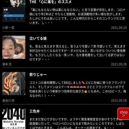
THE 「心に毒を」のススメ
「毒にもならない物は薬にもならない」 と言う言葉が存在します。 コロナ
禍になり早2年ほど やたらと感動物、お涙頂戴物が多い様な気がします。
たしかにそれは良いことです。 こんな時代だからこそのコンテンツだと思
います。 し・・・
小原 一哲
2021.09.29
泣いてる娘
を、見ると笑えます 笑えると、言うより可愛い？笑 可愛いくて、笑えます
余計泣かせたくなるのですが… ダメだなぁと、思いながら ついつい意地悪
を、もう少ししたくなる…笑 いや、元々意地悪をして泣いてる訳ではない
のですが ・・・
塚本 充
2021.09.28
祭りじゃー
コストコの食材爆買いしてBBQしました
エビに牡蠣に骨つきフランクフ
ルト、そしてメインはステーキ
エビとフランクフルトの下で
牡蠣を焼くという斬新かつ効率的な焼き方
ともあれ、このUSビーフ、侮
るなかれ！！ ・・・
長谷川 将
2021.09.28
三色丼
shop
＞
まだまだ安心できないですが、ようやく緊急事態宣言があけそうですね。
居酒屋に行って、ベロンベロンになるまで飲みたいところですが、しばら
くはやめときます。 こんばんは。 オーナーの渡邊です。 &・・・