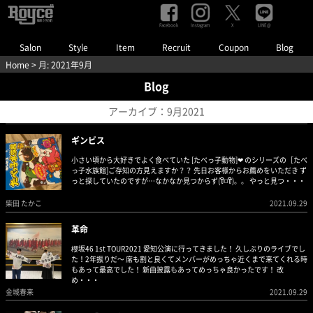
Facebook
Instagram
LINE@
X
Salon
Style
Item
Recruit
Coupon
Blog
Home
> 月:
2021年9月
Blog
アーカイブ：9月2021
ギンビス
小さい頃から大好きでよく食べていた [たべっ子動物]❤︎ のシリーズの［たべ
っ子水族館]ご存知の方見えますか？？ 先日お客様からお薦めをいただき ず
っと探していたのですが…なかなか見つからず(꒦ິ⌑꒦ີ)。。 やっと見つ・・・
柴田 たかこ
2021.09.29
革命
櫻坂46 1st TOUR2021 愛知公演に行ってきました！ 久しぶりのライブでし
た！2年振りだ〜 席も割と良くてメンバーがめっちゃ近くまで来てくれる時
もあって最高でした！ 新曲披露もあってめっちゃ良かったです！ 改
め・・・
金城春来
2021.09.29