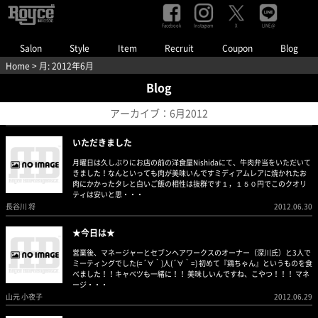
Facebook
Instagram
LINE@
X
Salon
Style
Item
Recruit
Coupon
Blog
Home
> 月:
2012年6月
Blog
アーカイブ：6月2012
いただきました
月曜日は久しぶりにお店の前の洋食屋Nishidaにて、牛肉弁当をいただいて
きました！なんといっても肉が美味いんですミディアムレアに焼かれたお
肉にかかったタレと白いご飯の相性は抜群です１，１５０円でこのクオリ
ティは安いと思・・・
長谷川 将
2012.06.30
★今日は★
営業後、マネージャーとセブンヘアワークスのオーナー（深川氏）と3人で
ミーティングでした(=´∀｀)人(´∀｀=) 初めて『鶏ちゃん』というものを食
べました！！キャベツも一緒に！！ 美味しいんですね、こやつ！！！ マネ
ージ・・・
山元 小夜子
2012.06.29