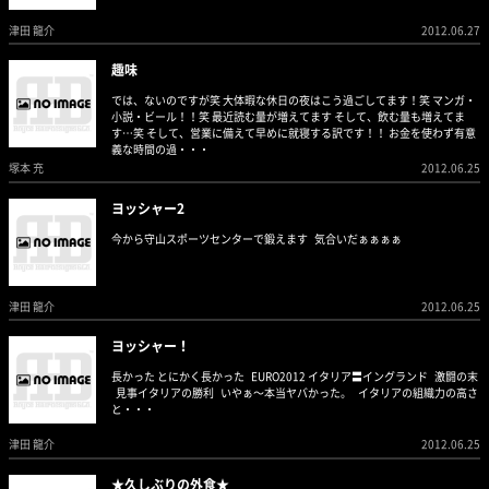
津田 龍介
2012.06.27
趣味
では、ないのですが笑 大体暇な休日の夜はこう過ごしてます！笑 マンガ・
小説・ビール！！笑 最近読む量が増えてます そして、飲む量も増えてま
す…笑 そして、営業に備えて早めに就寝する訳です！！ お金を使わず有意
義な時間の過・・・
塚本 充
2012.06.25
ヨッシャー2
今から守山スポーツセンターで鍛えます 気合いだぁぁぁぁ
津田 龍介
2012.06.25
ヨッシャー！
長かった とにかく長かった EURO2012 イタリア〓イングランド 激闘の末
見事イタリアの勝利 いやぁ〜本当ヤバかった。 イタリアの組織力の高さ
と・・・
津田 龍介
2012.06.25
★久しぶりの外食★