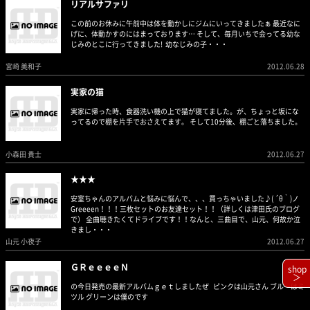
リアルサファリ
この前のお休みに午前中は体を動かしにジムにいってきましたぁ 最近なに
げに、体動かすのにはまっております… そして、毎月いちで会ってる幼な
じみのとこに行ってきました! 幼なじみの子・・・
宮崎 美和子
2012.06.28
実家の猫
実家に帰った時、食器洗い機の上で猫が寝てました。が、ちょっと坂にな
ってるので棚を片手でおさえてます。 そして10分後、棚ごと落ちました。
小森田 貴士
2012.06.27
★★★
安室ちゃんのアルバムと悩みに悩んで、、、買っちゃいました♪( ´θ｀)ノ
Greeeen！！！三枚セットのお友達セット！！（詳しくは津田氏のブログ
で） 全曲聴きたくてドライブです！！なんと、三曲目で、山元、何故か泣
きまし・・・
山元 小夜子
2012.06.27
ＧＲｅｅｅｅＮ
shop
＞
の今日発売の最新アルバムｇｅｔしましたぜ ピンクは山元さん ブルーはミ
ツル グリーンは僕のです