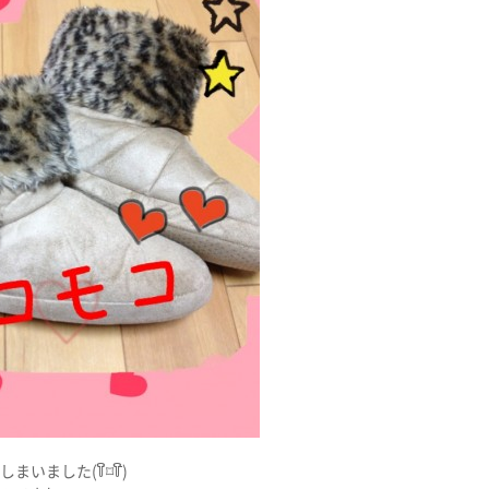
いました(꒦ິ⌑꒦ີ)