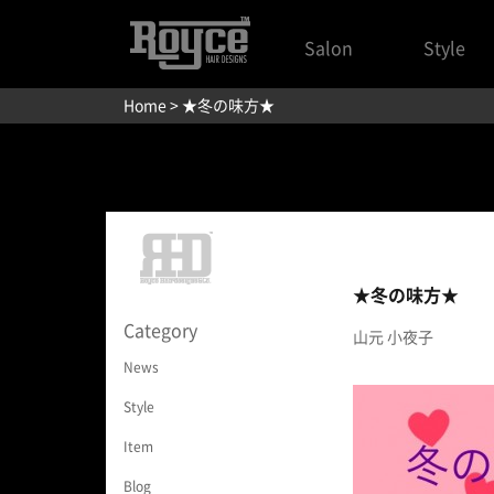
Salon
Style
Home
> ★冬の味方★
★冬の味方★
Category
山元 小夜子
News
Style
Item
Blog