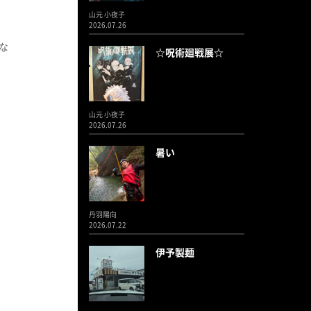
山元 小夜子
2026.07.26
な
☆呪術廻戦展☆
山元 小夜子
2026.07.26
暑い
丹羽陽向
2026.07.22
伊予製麺