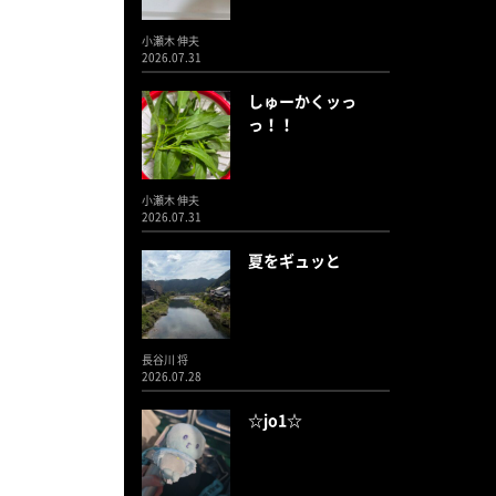
小瀬木 伸夫
2026.07.31
しゅーかくッっ
っ！！
小瀬木 伸夫
2026.07.31
夏をギュッと
長谷川 将
2026.07.28
☆jo1☆