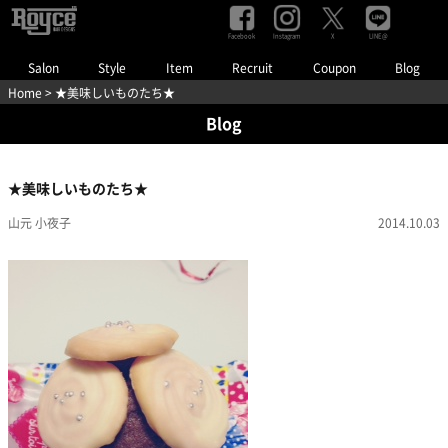
Facebook
Instagram
LINE@
X
Salon
Style
Item
Recruit
Coupon
Blog
Home
> ★美味しいものたち★
Blog
★美味しいものたち★
山元 小夜子
2014.10.03