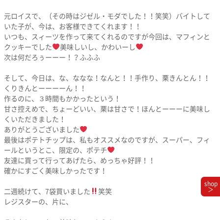
元ロイスで、（その時はジゼル・モダでした！！笑笑）バイトして
いた子が、今は、お客様できてくれます！！
いつも、スィーツを作って来てくれるのですが今回は、マフィンと
クッキーでした
美味しいし、かわいーし
次は何だろぅーーー！？ふふふ
そして、今日は、な、ななな！なんと！！手作り、栗きんとん！！
くりきんとーーーーん！！
作るのに、３時間もかかったという！
甘さ控えめで、ちょーどいい、栗は甘さで！ほんとーーーに美味し
くいただきました！
ありがとうございました
最後はポテトチップは、私もオススメなのですが、スーパー、フィ
ールというとこ、限定の、ポテチ
友達に買って行ってあげたら、めっちゃ好評！！
確かにすごく美味しかったです！
shop
＞
二週続けて、7袋買いました
笑笑
レジスターの、片に、