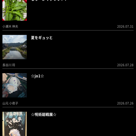
小瀬木 伸夫
2026.07.31
夏をギュッと
長谷川 将
2026.07.28
☆jo1☆
山元 小夜子
2026.07.26
☆呪術廻戦展☆