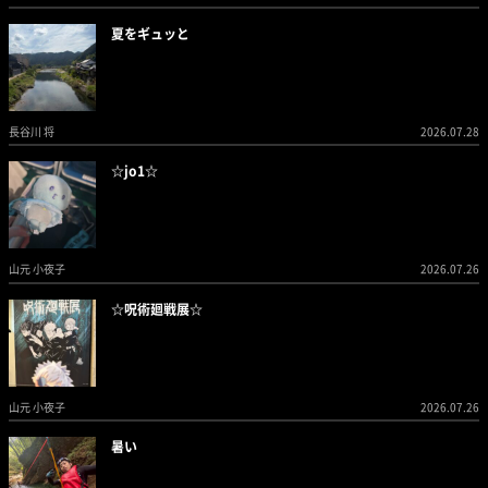
夏をギュッと
長谷川 将
2026.07.28
☆jo1☆
山元 小夜子
2026.07.26
☆呪術廻戦展☆
山元 小夜子
2026.07.26
暑い