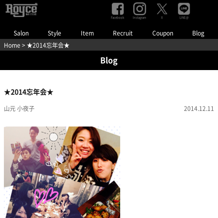
Facebook
Instagram
LINE@
X
Salon
Style
Item
Recruit
Coupon
Blog
Home
> ★2014忘年会★
Blog
★2014忘年会★
山元 小夜子
2014.12.11