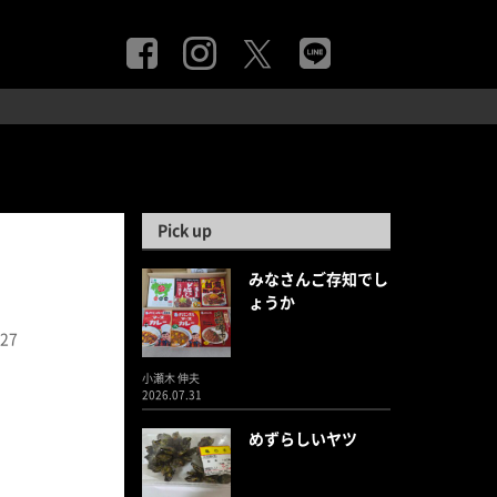
Pick up
みなさんご存知でし
ょうか
.27
小瀬木 伸夫
2026.07.31
めずらしいヤツ