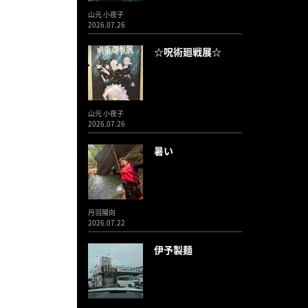
山元 小夜子
2026.07.26
☆呪術廻戦展☆
山元 小夜子
2026.07.26
暑い
丹羽陽向
2026.07.22
伊予製麺