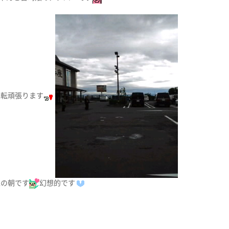
運転頑張ります
Aの朝です
幻想的です