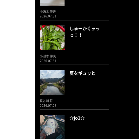
小瀬木 伸夫
2026.07.31
しゅーかくッっ
っ！！
小瀬木 伸夫
2026.07.31
夏をギュッと
長谷川 将
2026.07.28
☆jo1☆