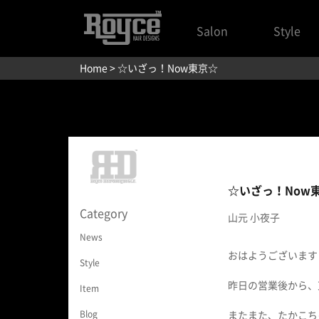
Salon
Style
Home
> ☆いざっ！Now東京☆
☆いざっ！Now
Category
山元 小夜子
News
おはようございます
Style
昨日の営業後から、
Item
Blog
またまた、たかこち