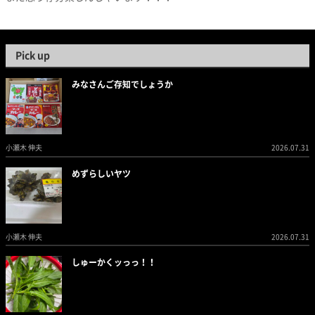
Pick up
みなさんご存知でしょうか
小瀬木 伸夫
2026.07.31
めずらしいヤツ
小瀬木 伸夫
2026.07.31
しゅーかくッっっ！！