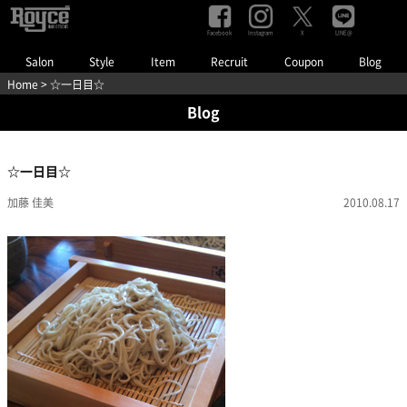
Facebook
Instagram
LINE@
X
Salon
Style
Item
Recruit
Coupon
Blog
Home
> ☆一日目☆
Blog
☆一日目☆
加藤 佳美
2010.08.17