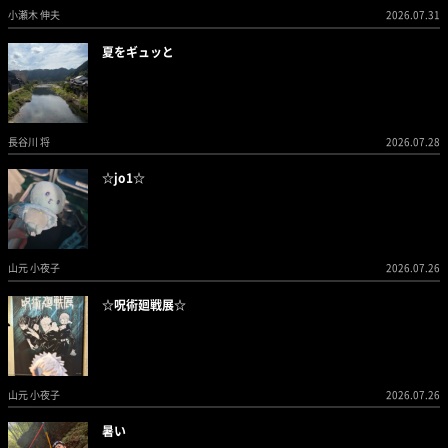
小瀬木 伸夫
2026.07.31
夏をギュッと
長谷川 将
2026.07.28
☆jo1☆
山元 小夜子
2026.07.26
☆呪術廻戦展☆
山元 小夜子
2026.07.26
暑い