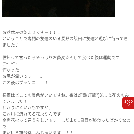
お盆休みの始まりですー！！！
ということで専門の友達のいる長野の飯田に友達と遊びに行ってき
ました♪
信州って言ったらやっぱりお蕎麦☆そして食べた後は運動です
(*^_^*）
怖かったー
お尻が痛いです。。。
この後はブランコ！！！
長野はどこでも景色がいいですね。夜は灯篭(灯籠?)流し＆花火もみ
shop
てきました！
＞
わかりにくいかもですが、
これ川に流れてる花火なんです！
金魚花火って言うらしいです。まだまだ1日目が終わったばかりなの
で
まだ思う存分楽しんじゃいます！！！