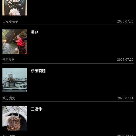
山元 小夜子
2026.07.26
暑い
丹羽陽向
2026.07.22
伊予製麺
渡辺 貴史
2026.07.14
三連休