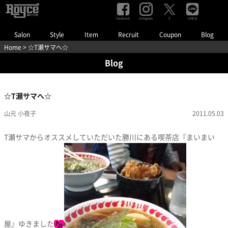
Facebook
Instagram
LINE@
X
Salon
Style
Item
Recruit
Coupon
Blog
Home
> ☆T瀬サマへ☆
Blog
☆T瀬サマへ☆
山元 小夜子
2011.05.03
T瀬サマからオススメしていただいた勝川にある喫茶店『まいまい
屋』ゆきました