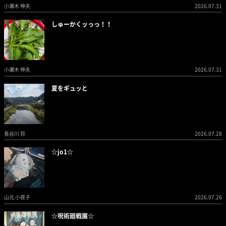
小瀬木 伸夫
2026.07.31
しゅーかくッっっ！！
小瀬木 伸夫
2026.07.31
夏をギュッと
長谷川 将
2026.07.28
☆jo1☆
山元 小夜子
2026.07.26
☆呪術廻戦展☆