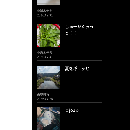
小瀬木 伸夫
2026.07.31
しゅーかくッっ
っ！！
小瀬木 伸夫
2026.07.31
夏をギュッと
長谷川 将
2026.07.28
☆jo1☆