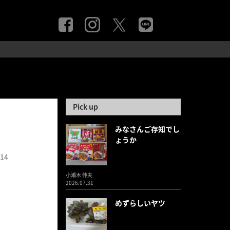
Pick up
みなさんご存知でし
ょうか
.14
小瀬木 伸夫
2026.07.31
めずらしいヤツ