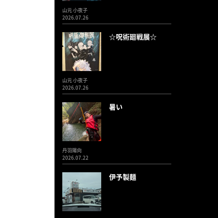
山元 小夜子
2026.07.26
☆呪術廻戦展☆
山元 小夜子
2026.07.26
暑い
丹羽陽向
2026.07.22
伊予製麺