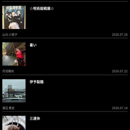
☆呪術廻戦展☆
山元 小夜子
2026.07.26
暑い
丹羽陽向
2026.07.22
伊予製麺
渡辺 貴史
2026.07.14
三連休