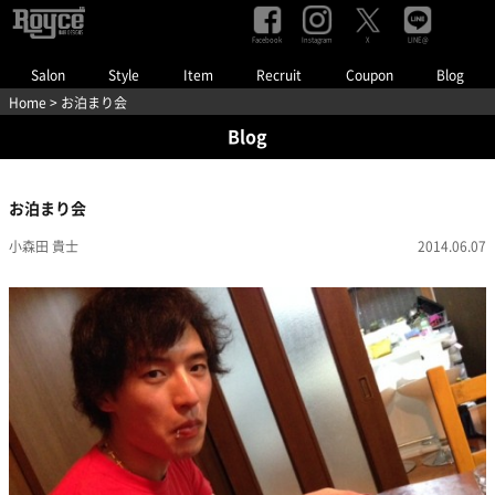
Facebook
Instagram
LINE@
X
Salon
Style
Item
Recruit
Coupon
Blog
Home
> お泊まり会
Blog
お泊まり会
小森田 貴士
2014.06.07