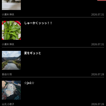
小瀬木 伸夫
2026.07.31
しゅーかくッっっ！！
小瀬木 伸夫
2026.07.31
夏をギュッと
長谷川 将
2026.07.28
☆jo1☆
山元 小夜子
2026.07.26