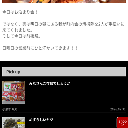
今日はお泊まり会！
ではなく、実は明日の朝にある我が町内会の溝掃除を2人が手伝いに
来てくれました。
そして今日は前夜祭。
日曜日の営業前にひと汗かいてきます！！
Pick up
みなさんご存知でしょうか
小瀬木 伸夫
2026.07.31
めずらしいヤツ
shop
＞