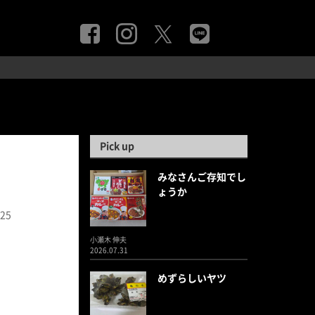
Pick up
みなさんご存知でし
ょうか
.25
小瀬木 伸夫
2026.07.31
めずらしいヤツ