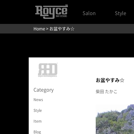
Salon
Style
Home
> お盆やすみ☆
お盆やすみ☆
Category
柴田 たかこ
News
Style
Item
Blog