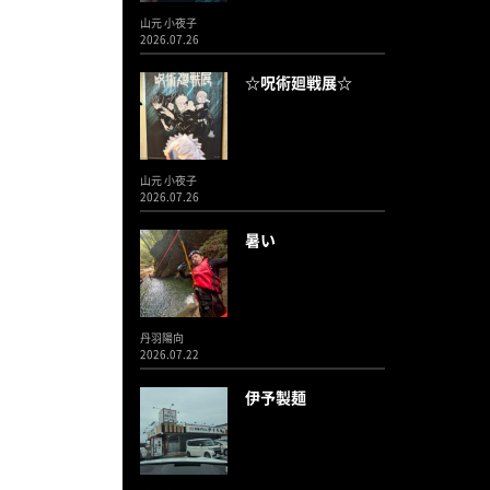
山元 小夜子
2026.07.26
☆呪術廻戦展☆
山元 小夜子
2026.07.26
暑い
丹羽陽向
2026.07.22
伊予製麺