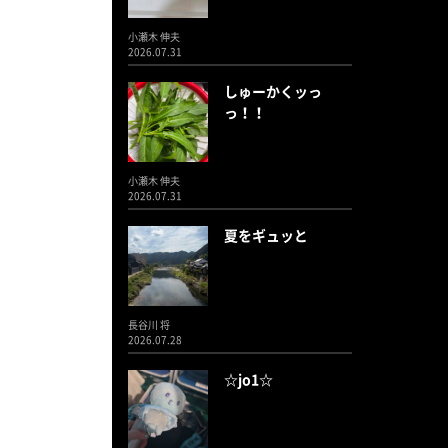
小瀬木 伸夫
2026.07.31
しゅーかくッっ
っ！！
小瀬木 伸夫
2026.07.31
夏をギュッと
長谷川 将
2026.07.28
☆jo1☆