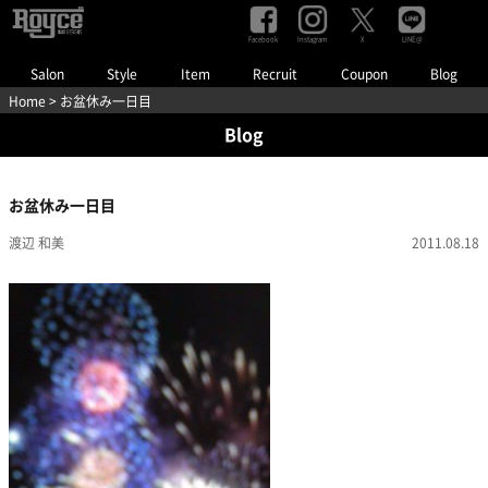
Facebook
Instagram
LINE@
X
Salon
Style
Item
Recruit
Coupon
Blog
Home
> お盆休み一日目
Blog
お盆休み一日目
渡辺 和美
2011.08.18