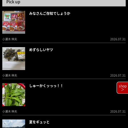
Pick up
みなさんご存知でしょうか
小瀬木 伸夫
2026.07.31
めずらしいヤツ
小瀬木 伸夫
2026.07.31
しゅーかくッっっ！！
shop
＞
小瀬木 伸夫
2026.07.31
夏をギュッと