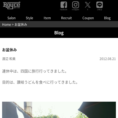
Facebook
Instagram
LINE@
X
Salon
Style
Item
Recruit
Coupon
Blog
Home
> お盆休み
Blog
お盆休み
渡辺 和美
2012.08.21
連休中は、四国に旅行行ってきました。
目的は、讃岐うどんを食べに行ってきました。