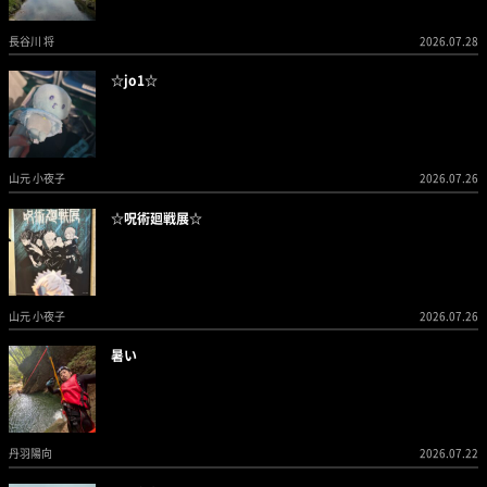
長谷川 将
2026.07.28
☆jo1☆
山元 小夜子
2026.07.26
☆呪術廻戦展☆
山元 小夜子
2026.07.26
暑い
丹羽陽向
2026.07.22