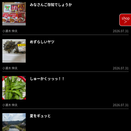
みなさんご存知でしょうか
shop
＞
小瀬木 伸夫
2026.07.31
めずらしいヤツ
小瀬木 伸夫
2026.07.31
しゅーかくッっっ！！
小瀬木 伸夫
2026.07.31
夏をギュッと