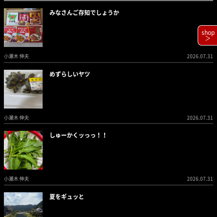
みなさんご存知でしょうか
shop
＞
小瀬木 伸夫
2026.07.31
めずらしいヤツ
小瀬木 伸夫
2026.07.31
しゅーかくッっっ！！
小瀬木 伸夫
2026.07.31
夏をギュッと