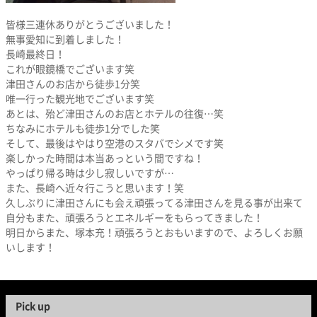
皆様三連休ありがとうございました！
無事愛知に到着しました！
長崎最終日！
これが眼鏡橋でございます笑
津田さんのお店から徒歩1分笑
唯一行った観光地でございます笑
あとは、殆ど津田さんのお店とホテルの往復…笑
ちなみにホテルも徒歩1分でした笑
そして、最後はやはり空港のスタバでシメです笑
楽しかった時間は本当あっという間ですね！
やっぱり帰る時は少し寂しいですが…
また、長崎へ近々行こうと思います！笑
久しぶりに津田さんにも会え頑張ってる津田さんを見る事が出来て
自分もまた、頑張ろうとエネルギーをもらってきました！
明日からまた、塚本充！頑張ろうとおもいますので、よろしくお願
いします！
Pick up