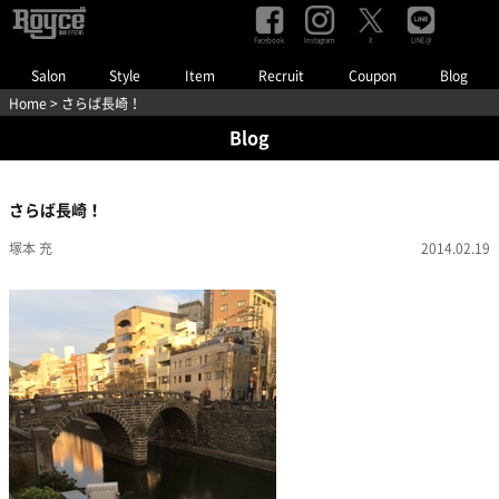
Facebook
Instagram
LINE@
X
Salon
Style
Item
Recruit
Coupon
Blog
Home
> さらば長崎！
Blog
さらば長崎！
塚本 充
2014.02.19