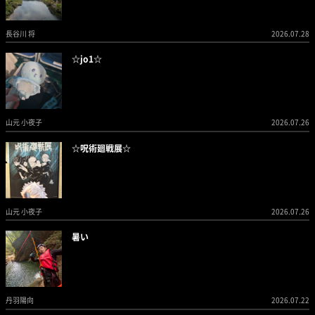
長谷川 将
2026.07.28
☆jo1☆
山元 小夜子
2026.07.26
☆呪術廻戦展☆
山元 小夜子
2026.07.26
暑い
丹羽陽向
2026.07.22