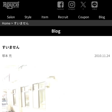
Facebook
Instagram
LINE@
X
Salon
Style
Item
Recruit
Coupon
Blog
Home
> すいません
Blog
すいません
塚本 充
2010.11.24