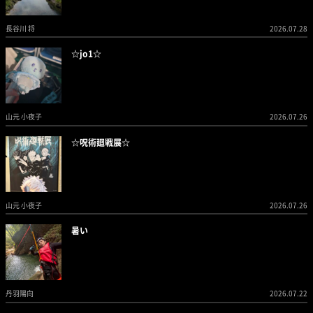
長谷川 将
2026.07.28
☆jo1☆
山元 小夜子
2026.07.26
☆呪術廻戦展☆
山元 小夜子
2026.07.26
暑い
丹羽陽向
2026.07.22