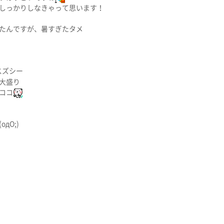
しっかりしなきゃって思います！
たんですが、暑すぎたタメ
スズシー
大盛り
ココ
дО;)