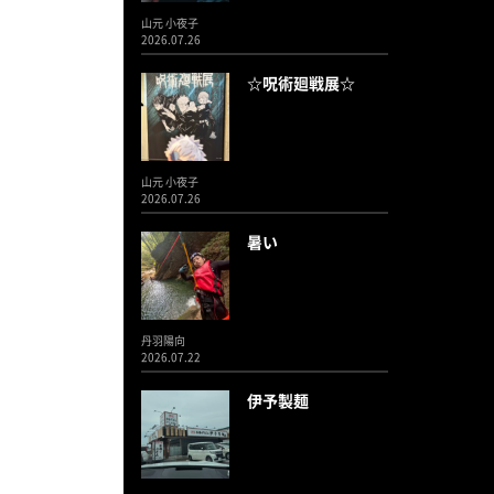
山元 小夜子
2026.07.26
☆呪術廻戦展☆
山元 小夜子
2026.07.26
暑い
丹羽陽向
2026.07.22
伊予製麺