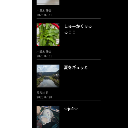
小瀬木 伸夫
2026.07.31
しゅーかくッっ
っ！！
小瀬木 伸夫
2026.07.31
夏をギュッと
長谷川 将
2026.07.28
☆jo1☆