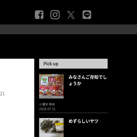
Pick up
みなさんご存知でし
ょうか
.21
小瀬木 伸夫
2026.07.31
めずらしいヤツ