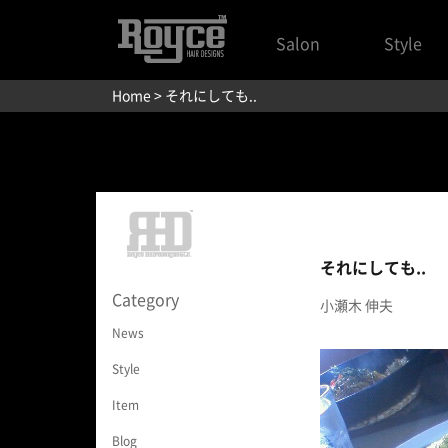
Salon
Style
Home
> それにしても..
それにしても..
Category
小瀬木 伸夫
News
Style
Item
Blog