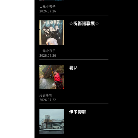
山元 小夜子
2026.07.26
☆呪術廻戦展☆
山元 小夜子
2026.07.26
暑い
丹羽陽向
2026.07.22
伊予製麺