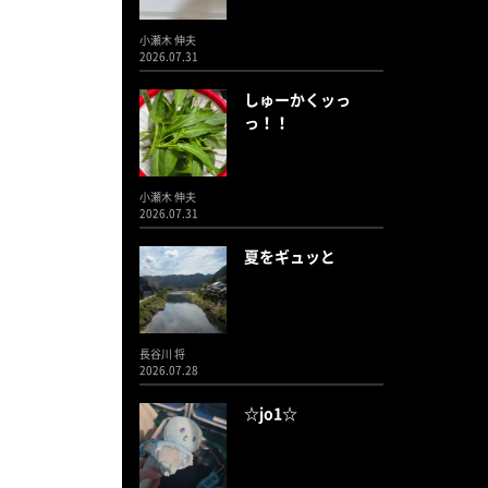
小瀬木 伸夫
2026.07.31
しゅーかくッっ
っ！！
小瀬木 伸夫
2026.07.31
夏をギュッと
長谷川 将
2026.07.28
☆jo1☆