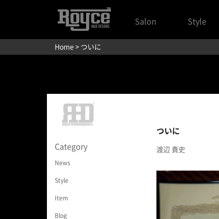
Salon
Style
Home
> ついに
ついに
Category
渡辺 貴史
News
Style
Item
Blog