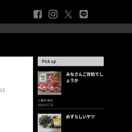
Pick up
みなさんご存知でし
ょうか
.13
小瀬木 伸夫
2026.07.31
めずらしいヤツ