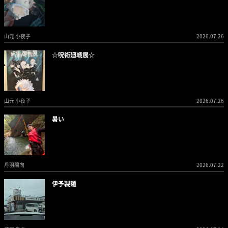
山元 小夜子
2026.07.26
☆呪術廻戦展☆
山元 小夜子
2026.07.26
暑い
丹羽陽向
2026.07.22
伊予製麺