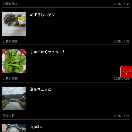
小瀬木 伸夫
2026.07.31
めずらしいヤツ
小瀬木 伸夫
2026.07.31
しゅーかくッっっ！！
shop
＞
小瀬木 伸夫
2026.07.31
夏をギュッと
長谷川 将
2026.07.28
☆jo1☆