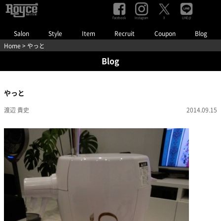
Facebook
Instagram
LINE@
X
Salon
Style
Item
Recruit
Coupon
Blog
Home
> やっと
Blog
やっと
渡辺 貴史
2014.09.15