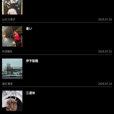
山元 小夜子
2026.07.26
暑い
丹羽陽向
2026.07.22
伊予製麺
渡辺 貴史
2026.07.14
三連休