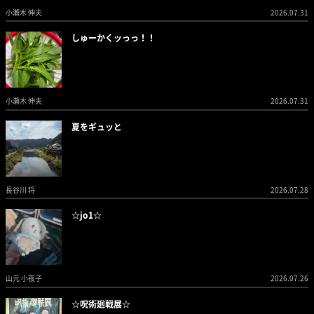
小瀬木 伸夫
2026.07.31
しゅーかくッっっ！！
小瀬木 伸夫
2026.07.31
夏をギュッと
長谷川 将
2026.07.28
☆jo1☆
山元 小夜子
2026.07.26
☆呪術廻戦展☆