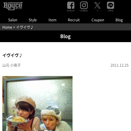
Facebook
Instagram
LINE@
X
Salon
Style
Item
Recruit
Coupon
Blog
Home
> イヴイヴ♪
Blog
イヴイヴ♪
山元 小夜子
2011.12.25