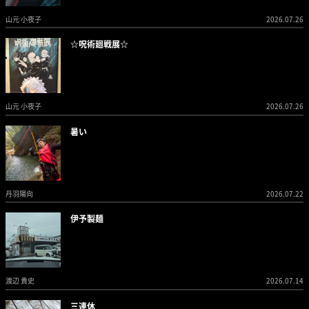
山元 小夜子
2026.07.26
☆呪術廻戦展☆
山元 小夜子
2026.07.26
暑い
丹羽陽向
2026.07.22
伊予製麺
渡辺 貴史
2026.07.14
三連休