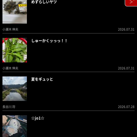
＞
めずらしいヤツ
小瀬木 伸夫
2026.07.31
しゅーかくッっっ！！
小瀬木 伸夫
2026.07.31
夏をギュッと
長谷川 将
2026.07.28
☆jo1☆