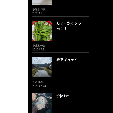
小瀬木 伸夫
2026.07.31
しゅーかくッっ
っ！！
小瀬木 伸夫
2026.07.31
夏をギュッと
長谷川 将
2026.07.28
☆jo1☆