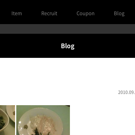
Item
Recruit
Coupon
Blog
Blog
2010.09