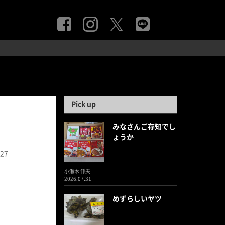
Pick up
みなさんご存知でし
ょうか
.27
小瀬木 伸夫
2026.07.31
めずらしいヤツ