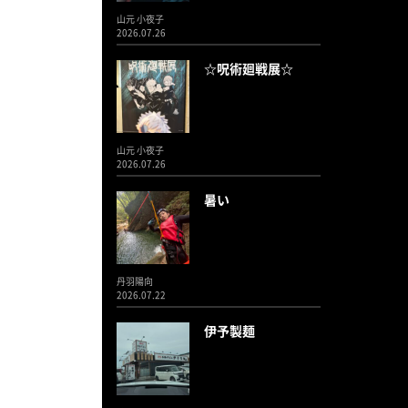
山元 小夜子
2026.07.26
☆呪術廻戦展☆
山元 小夜子
2026.07.26
暑い
丹羽陽向
2026.07.22
伊予製麺