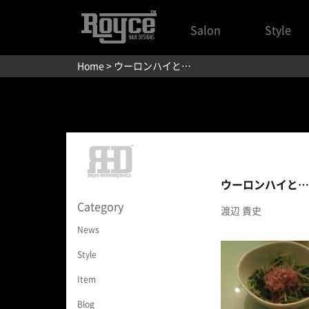
Salon
Style
Home
> ウーロンハイと…
ウーロンハイと…
Category
渡辺 貴史
News
Style
Item
Blog