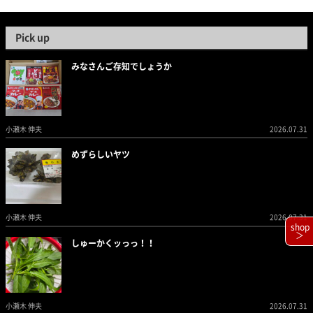
Pick up
みなさんご存知でしょうか
小瀬木 伸夫
2026.07.31
めずらしいヤツ
小瀬木 伸夫
2026.07.31
shop
＞
しゅーかくッっっ！！
小瀬木 伸夫
2026.07.31