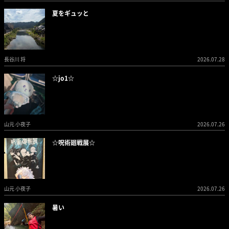
夏をギュッと
長谷川 将
2026.07.28
☆jo1☆
山元 小夜子
2026.07.26
☆呪術廻戦展☆
山元 小夜子
2026.07.26
暑い