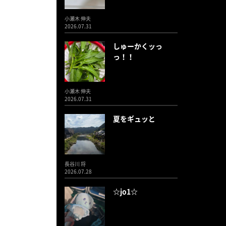
小瀬木 伸夫
2026.07.31
しゅーかくッっ
っ！！
小瀬木 伸夫
2026.07.31
夏をギュッと
長谷川 将
2026.07.28
☆jo1☆