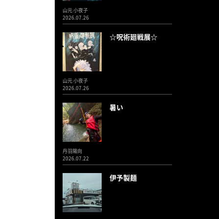
山元 小夜子
2026.07.26
☆呪術廻戦展☆
山元 小夜子
2026.07.26
暑い
丹羽陽向
2026.07.22
伊予製麺