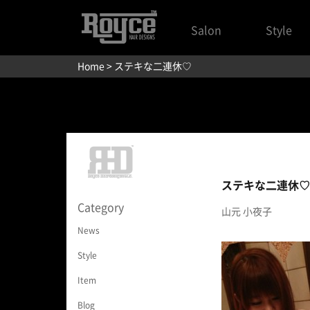
Salon
Style
Home
> ステキな二連休♡
ステキな二連休♡
Category
山元 小夜子
News
Style
Item
Blog