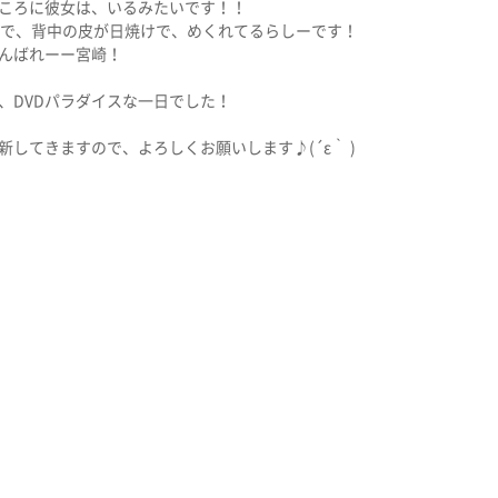
ころに彼女は、いるみたいです！！
いで、背中の皮が日焼けで、めくれてるらしーです！
んばれーー宮崎！
、DVDパラダイスな一日でした！
してきますので、よろしくお願いします♪(´ε｀ )