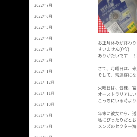
2022年7月
2022年6月
2022年5月
2022年4月
お正月休みが終わり
すいません(꒦ິ⌑꒦ີ)
2022年3月
ありがたいです！！
2022年2月
さて、月曜日は、来
2022年1月
そして、常連客にな
2021年12月
火曜日は、皆様、宮
2021年11月
オーストラリアにい
こっちにいる時より
2021年10月
年末に彼女から、送
2021年9月
私にぴったりだとお
メンズのセクター海
2021年8月