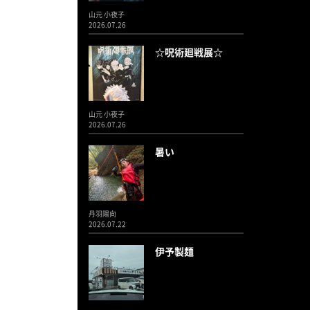
山元 小夜子
2026.07.26
☆呪術廻戦展☆
山元 小夜子
2026.07.26
暑い
丹羽陽向
2026.07.22
伊予製麺