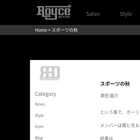
Salon
Style
Home
> スポーツの秋
スポーツの秋
Category
津田 龍介
News
という事で、ボーリ
Style
メンバーは僕と充＆
Item
Blog
結果は