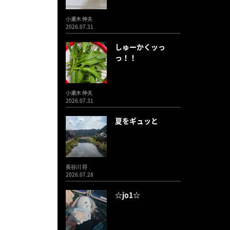
小瀬木 伸夫
2026.07.31
しゅーかくッっ
っ！！
小瀬木 伸夫
2026.07.31
夏をギュッと
長谷川 将
2026.07.28
☆jo1☆