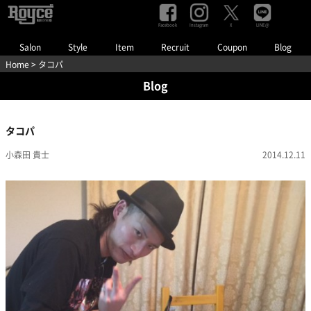
Facebook
Instagram
LINE@
X
Salon
Style
Item
Recruit
Coupon
Blog
Home
> タコパ
Blog
タコパ
小森田 貴士
2014.12.11