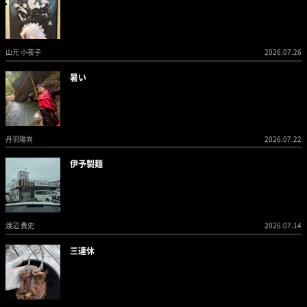
山元 小夜子
2026.07.26
暑い
丹羽陽向
2026.07.22
伊予製麺
渡辺 貴史
2026.07.14
三連休