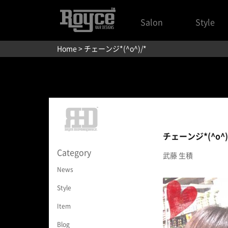
Salon
Style
Home
> チェーンジ*(^o^)/*
チェーンジ*(^o^)
Category
武藤 生積
News
Style
Item
Blog