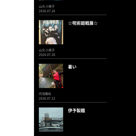
山元 小夜子
2026.07.26
☆呪術廻戦展☆
山元 小夜子
2026.07.26
暑い
丹羽陽向
2026.07.22
伊予製麺