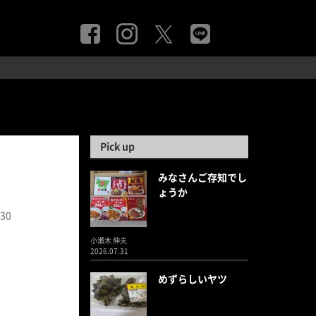
Pick up
みなさんご存知でし
ょうか
.30
小瀬木 伸夫
2026.07.31
めずらしいヤツ