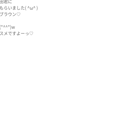
田君に
いました( ^ω^ )
ブラウン♡
^^*)w
スメですよーっ♡