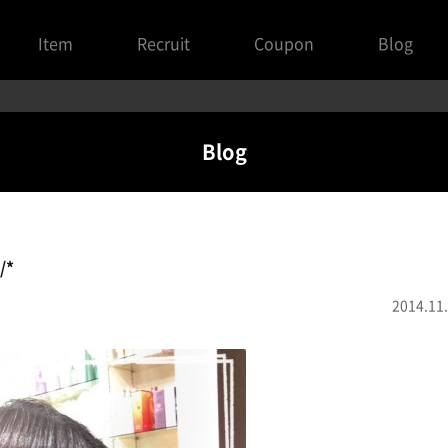
Item
Recruit
Coupon
Blog
Blog
/*
2014.11