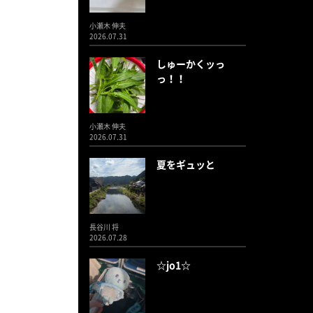
小瀬木 伸夫
2026.07.31
しゅーかくッっ
っ！！
小瀬木 伸夫
2026.07.31
夏をギュッと
長谷川 将
2026.07.28
☆jo1☆