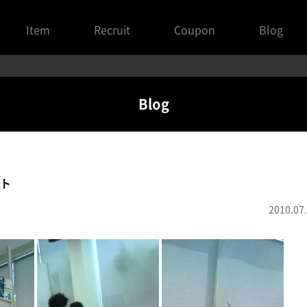
Item
Recruit
Coupon
Blog
Blog
ト
2010.07