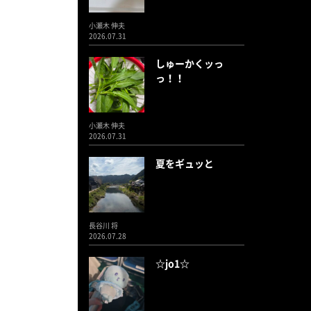
小瀬木 伸夫
2026.07.31
しゅーかくッっ
っ！！
小瀬木 伸夫
2026.07.31
夏をギュッと
長谷川 将
2026.07.28
☆jo1☆