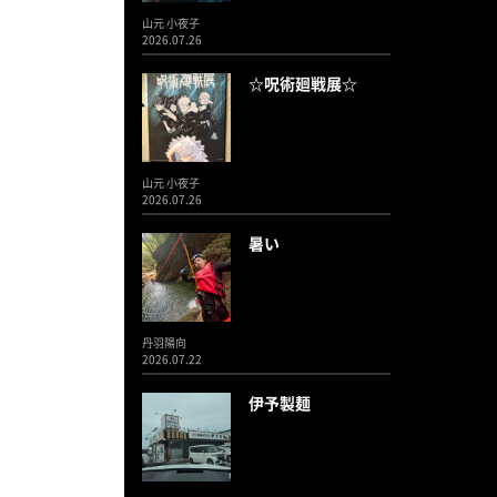
山元 小夜子
2026.07.26
☆呪術廻戦展☆
山元 小夜子
2026.07.26
暑い
丹羽陽向
2026.07.22
伊予製麺