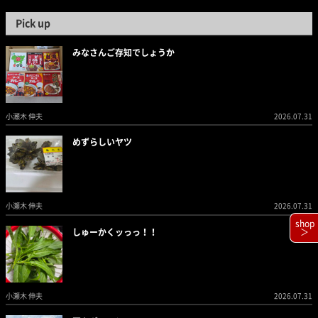
Pick up
みなさんご存知でしょうか
小瀬木 伸夫
2026.07.31
めずらしいヤツ
小瀬木 伸夫
2026.07.31
shop
＞
しゅーかくッっっ！！
小瀬木 伸夫
2026.07.31