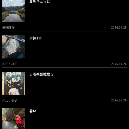
夏をギュッと
長谷川 将
2026.07.28
☆jo1☆
山元 小夜子
2026.07.26
☆呪術廻戦展☆
山元 小夜子
2026.07.26
暑い