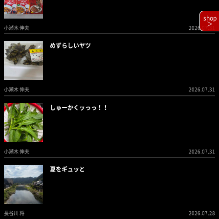
shop
＞
小瀬木 伸夫
2026.07.31
めずらしいヤツ
小瀬木 伸夫
2026.07.31
しゅーかくッっっ！！
小瀬木 伸夫
2026.07.31
夏をギュッと
長谷川 将
2026.07.28