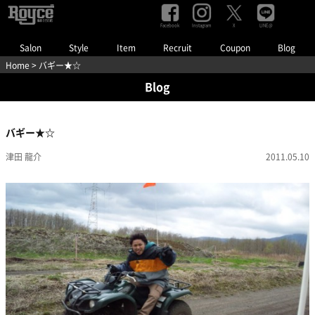
Facebook
Instagram
LINE@
X
Salon
Style
Item
Recruit
Coupon
Blog
Home
> バギー★☆
Blog
バギー★☆
津田 龍介
2011.05.10