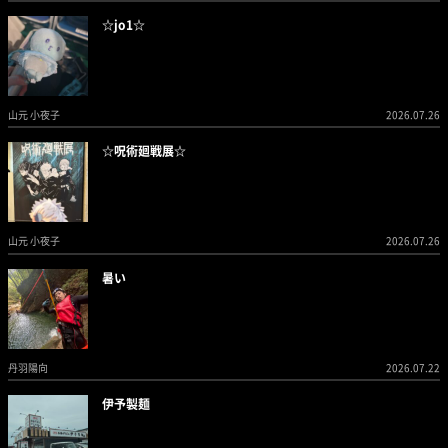
☆jo1☆
山元 小夜子
2026.07.26
☆呪術廻戦展☆
山元 小夜子
2026.07.26
暑い
丹羽陽向
2026.07.22
伊予製麺