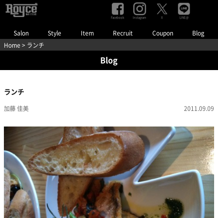
Facebook
Instagram
LINE@
X
Salon
Style
Item
Recruit
Coupon
Blog
Home
> ランチ
Blog
ランチ
加藤 佳美
2011.09.09