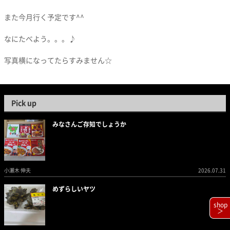
また今月行く予定です^^
なにたべよう。。。♪
写真横になってたらすみません☆
Pick up
みなさんご存知でしょうか
小瀬木 伸夫
2026.07.31
めずらしいヤツ
shop
＞