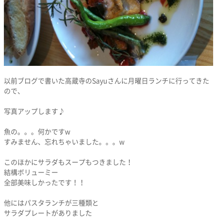
以前ブログで書いた高蔵寺のSayuさんに月曜日ランチに行ってきた
ので、
写真アップします♪
魚の。。。何かですw
すみません、忘れちゃいました。。。w
このほかにサラダもスープもつきました！
結構ボリューミー
全部美味しかったです！！
他にはパスタランチが三種類と
サラダプレートがありました