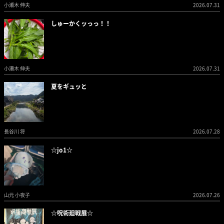
小瀬木 伸夫
2026.07.31
しゅーかくッっっ！！
小瀬木 伸夫
2026.07.31
夏をギュッと
長谷川 将
2026.07.28
☆jo1☆
山元 小夜子
2026.07.26
☆呪術廻戦展☆