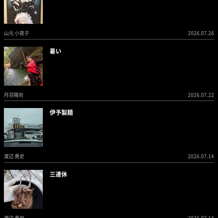
山元 小夜子
2026.07.26
暑い
丹羽陽向
2026.07.22
伊予製麺
渡辺 貴史
2026.07.14
三連休
渡辺 貴史
2026.07.14